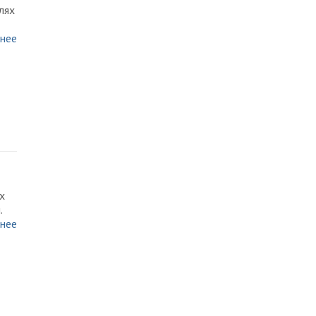
лях
нее
х
.
нее