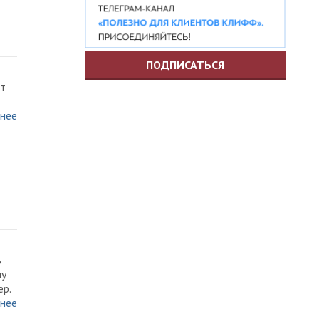
ПОДПИСАТЬСЯ
кт
нее
ь
му
ер.
нее