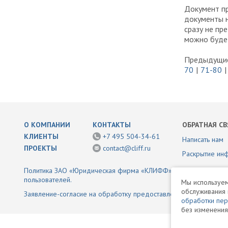
Документ п
документы н
сразу не пр
можно будет
Предыдущие
70
71-80
О КОМПАНИИ
КОНТАКТЫ
ОБРАТНАЯ СВ
КЛИЕНТЫ
+7 495 504-34-61
Написать нам
ПРОЕКТЫ
contact@cliff.ru
Раскрытие ин
Политика ЗАО «Юридическая фирма «КЛИФФ» в отношении обр
пользователей.
Мы используем
обслуживания 
Заявление-согласие на обработку предоставленной информаци
обработки пе
без изменения