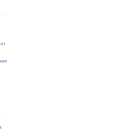
 от
нее
й