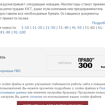
редусматривает следующие новации. Инспекторы станут приним
а регистрацию ККТ, даже если компания или предприниматель
едоставили все необходимые бумаги. Оставшиеся документы
 принести позже.
Подроб
 новости:
1-10
11-20
21-30
31-40
41-50
51-60
61-
81-90
91-100
ЯЗЬ
РЕЙТИНГИ
формации ПВО
аботки персональных данных
 cookie-файлы в целях улучшения стабильности работы сайта и повыше
пользователей. Вы можете прочитать подробнее о cookie-файлах в
Пол
и
рсональных данных
или изменить настройки браузера. Продолжая пользо
 настроек, Вы даете
согласие
на использование ваших cookie-файлов.