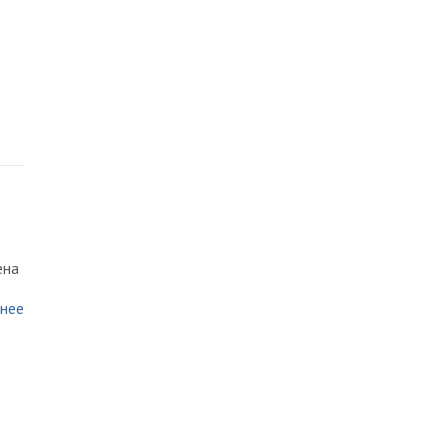
ена
нее