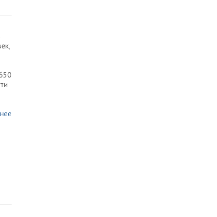
в
ек,
9650
сти
нее