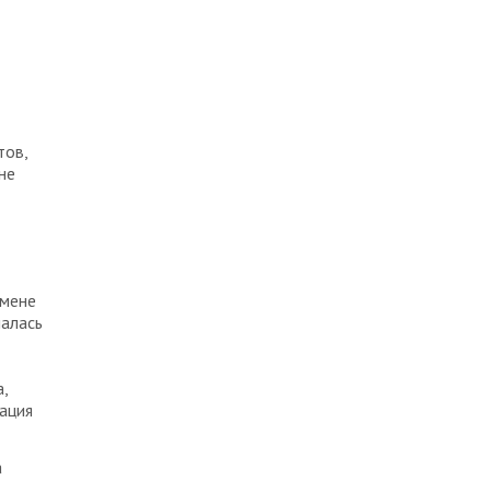
тов,
не
смене
чалась
,
ация
а