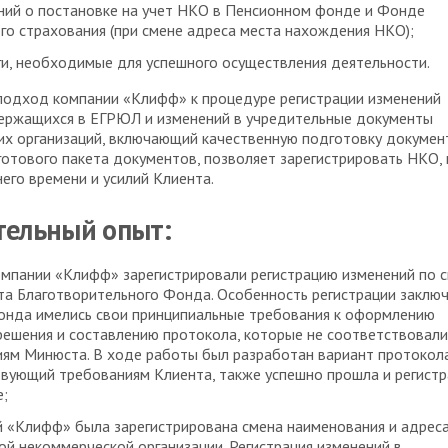
ий о постановке на учет НКО в Пенсионном фонде и Фонде
го страхования (при смене адреса места нахождения НКО);
ги, необходимые для успешного осуществления деятельности.
подход компании «Клифф» к процедуре регистрации изменений
держащихся в ЕГРЮЛ и изменений в учредительные документы
х организаций, включающий качественную подготовку докумен
готового пакета документов, позволяет зарегистрировать НКО, 
его времени и усилий Клиента.
ельный опыт:
мпании «Клифф» зарегистрировали регистрацию изменений по 
а Благотворительного Фонда. Особенность регистрации заклю
фонда имелись свои принципиальные требования к оформлению
решения и составлению протокола, которые не соответствовали
ям Минюста. В ходе работы был разработан вариант протокола
вующий требованиям Клиента, также успешно прошла и регистр
е;
 «Клифф» была зарегистрирована смена наименования и адрес
й некоммерческой организации. Регистрация изменений в