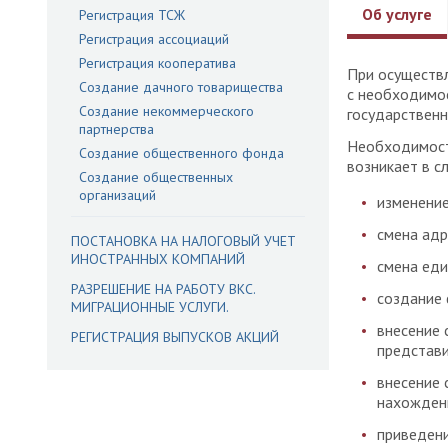
Об услуге
Регистрация ТСЖ
Регистрация ассоциаций
Регистрация кооператива
При осуществл
Создание дачного товарищества
с необходимос
Создание некоммерческого
государственн
партнерства
Необходимост
Создание общественного фонда
возникает в с
Создание общественных
организаций
изменени
смена адр
ПОСТАНОВКА НА НАЛОГОВЫЙ УЧЕТ
ИНОСТРАННЫХ КОМПАНИЙ
смена еди
РАЗРЕШЕНИЕ НА РАБОТУ ВКС.
создание 
МИГРАЦИОННЫЕ УСЛУГИ.
внесение 
РЕГИСТРАЦИЯ ВЫПУСКОВ АКЦИЙ
представи
внесение 
нахожден
приведени