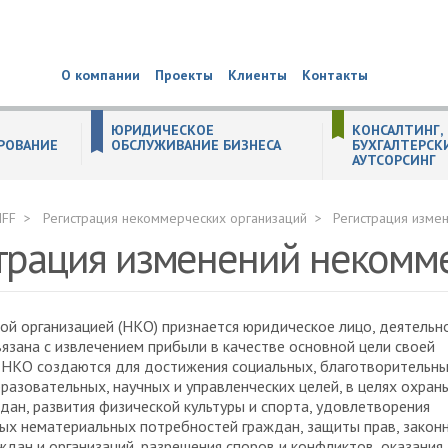
О компании
Проекты
Клиенты
Контакты
ЮРИДИЧЕСКОЕ
КОНСАЛТИНГ,
РОВАНИЕ
ОБСЛУЖИВАНИЕ БИЗНЕСА
БУХГАЛТЕРСК
АУТСОРСИНГ
СОБСТВЕННОСТЬ
 (substance) компании в Великобритании
ём инвестирования
 ЕГРЮЛ по решению налоговых органов
ТЕЛЬНЫХ ДОКУМЕНТАХ
КТОВ
ительств иностранных некоммерческих неправительственных организаций
ных организаций
ождение иностранного бизнеса в РФ
ганизациях
уживание образовательных организаций
ля стартапов
и населения (ЦЗН)
живание производственных компаний
ПРАКТИКА НЕДВИЖИМОСТЬ. СТРОИТЕЛЬСТВО. ЗЕМЛЯ.
РЕОРГАНИЗАЦИЯ (СЛИЯНИЕ, ПРИСОЕДИНЕНИЕ, РАЗДЕЛЕНИЕ, ВЫДЕЛЕНИЕ, ПРЕОБРАЗОВАНИЕ) ЮРИДИЧЕСКИХ ЛИЦ
Общая процедура реорганизации юридического лица
РЕГИСТРАЦИЯ НЕКОММЕРЧЕСКИХ ОРГАНИЗАЦИЙ
Регистрация изменений некоммерческих организаций
Реорганизация некоммерческих организаций
БУХГАЛТЕРСКИЙ И НАЛОГОВЫЙ КОНСАЛТИНГ
Подготовка учетной политики по новым стандартам
Консультации в сфере бухгалтерского учета и налогообложения
Помощь в подборе специалистов бухгалтерской службы
Профессиональное тестирование работников бухгалтерской служ
Уведомление о контролируемых сделках
IFF
Регистрация некоммерческих организаций
Регистрация изме
трация изменений некомм
й организацией (НКО) признается юридическое лицо, деятельн
вязана с извлечением прибыли в качестве основной цели своей
 НКО создаются для достижения социальных, благотворительны
бразовательных, научных и управленческих целей, в целях охран
дан, развития физической культуры и спорта, удовлетворения
ых нематериальных потребностей граждан, защиты прав, закон
ждан и организаций, разрешения споров и конфликтов, оказания