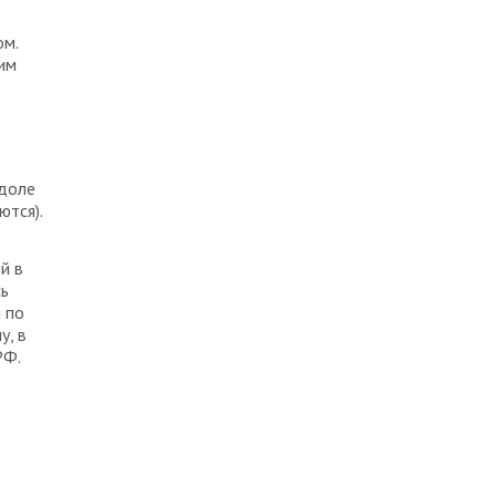
ом.
им
 доле
ются).
й в
сь
 по
у, в
РФ.