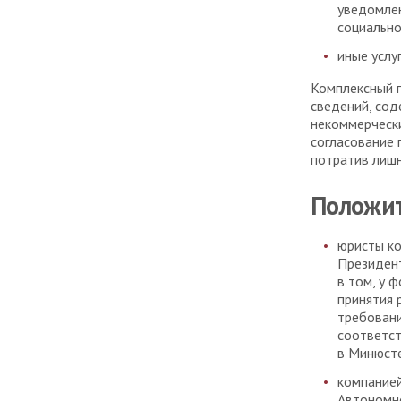
уведомлен
социально
иные услу
Комплексный 
сведений, со
некоммерчески
согласование 
потратив лишн
Положит
юристы ко
Президент
в том, у 
принятия 
требовани
соответст
в Минюст
компанией
Автономно