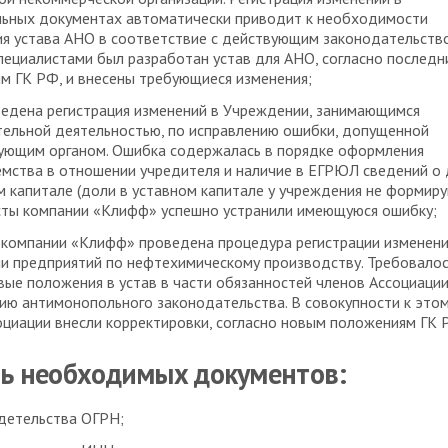
льных документах автоматически приводит к необходимости
я устава АНО в соответствие с действующим законодательств
ециалистами был разработан устав для АНО, согласно последн
м ГК РФ, и внесены требующиеся изменения;
едена регистрация изменений в Учреждении, занимающимся
ельной деятельностью, по исправлению ошибки, допущенной
ующим органом. Ошибка содержалась в порядке оформления
мства в отношении учредителя и наличие в ЕГРЮЛ сведений о
м капитале (доли в уставном капитале у учреждения не формиру
сты компании «Клифф» успешно устранили имеющуюся ошибку;
компании «Клифф» проведена процедура регистрации изменени
и предприятий по нефтехимическому производству. Требовало
вые положения в устав в части обязанностей членов Ассоциации
ю антимонопольного законодательства. В совокупности к этом
оциации внесли корректировки, согласно новым положениям ГК 
ь необходимых документов:
детельства ОГРН;