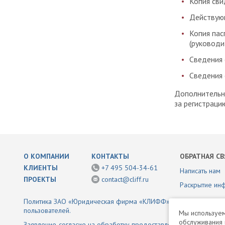
Копия сви
Действующ
Копия пас
(руководи
Сведения 
Сведения 
Дополнительн
за регистраци
О КОМПАНИИ
КОНТАКТЫ
ОБРАТНАЯ СВ
КЛИЕНТЫ
+7 495 504-34-61
Написать нам
ПРОЕКТЫ
contact@cliff.ru
Раскрытие ин
Политика ЗАО «Юридическая фирма «КЛИФФ» в отношении обр
пользователей.
Мы используем
обслуживания 
Заявление-согласие на обработку предоставленной информаци