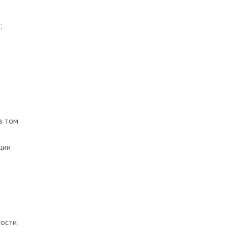
;
в том
ции
ости;