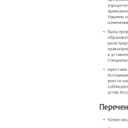
учредите
приведени
Нашими сп
изменения
была пров
образоват
регистрир
правопрее
в уставно
Специали
юристами 
Ассоциаци
внести но
соблюдени
устав Асс
Перечен
Копия сви