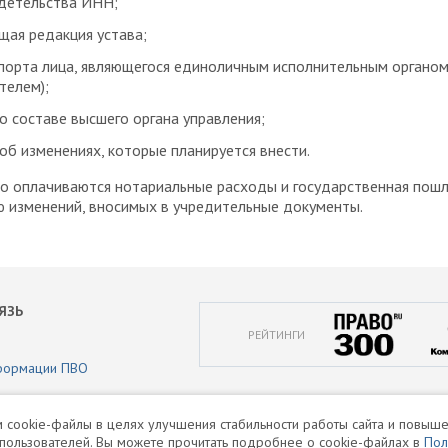
детельства ИНН;
ая редакция устава;
порта лица, являющегося единоличным исполнительным органо
телем);
о составе высшего органа управления;
об изменениях, которые планируется внести.
о оплачиваются нотариальные расходы и государственная пош
ю изменений, вносимых в учредительные документы.
ЯЗЬ
РЕЙТИНГИ
формации ПВО
аботки персональных данных
 cookie-файлы в целях улучшения стабильности работы сайта и повыше
пользователей. Вы можете прочитать подробнее о cookie-файлах в
Пол
и