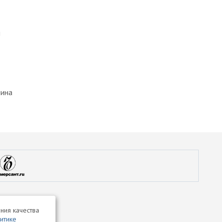
м
лина
ния качества
итике