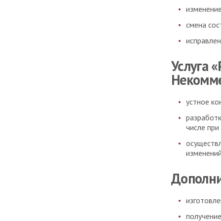
изменение
смена сос
исправлен
Услуга 
Некомме
устное ко
разработк
числе при
осуществл
изменений
Дополни
изготовле
получение