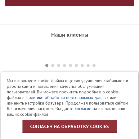
Наши клиенты
+7 495 504-34-61
Мы используем cookie-файлы в целях улучшения стабильности
работы сайта и повышения качества обслуживания
пользователей. Вы можете прочитать подробнее о cookie-
Telegram
Max
файлах в
Политике обработки персональных данных
или
изменить настройки браузера. Продолжая пользоваться сайтом
без изменения настроек, Вы даете
согласие
на использование
© 1994-2026 Юридическая Фирма «Клифф»
Карта
ваших cookie-файлов.
Юридические услуги, аудит, офшоры
сайта
СОГЛАСЕН НА ОБРАБОТКУ COOKIES
Политика ЗАО «Юридическая фирма «КЛИФФ» в отношении
обработки персональных данных пользователей